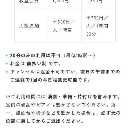
教室会員
1,200円
1,800円
＋750円／
＋500円／
人数追加
人／1時間
人／時間
30分
30分のみの利用は不可
（最低1時間〜）
料金は
前払い制
です。
キャンセルは返金不可ですが、
前日の午前までの
ご連絡で1回のみ日程変更可能
です。
※ご利用時間には
演奏・準備・片付けを含みます
。
室内の備品やピアノは動かさないでください。万
一、譜面台や椅子などを動かした場合は、
必ず元の
位置に戻してからご退出ください。