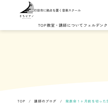
行田市に拠点を置く音楽スクール
TOP
教室・講師について
フェルデンク
TOP
/
講師のブログ
/
発表会１ヶ月前を切った