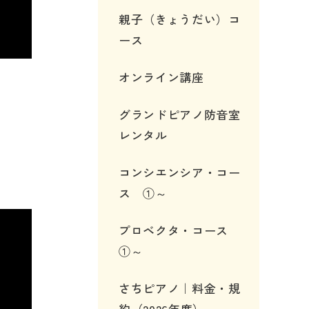
親子（きょうだい）コ
ース
オンライン講座
グランドピアノ防音室
レンタル
コンシエンシア・コー
ス ①～
プロベクタ・コース
①～
さちピアノ｜料金・規
約（2026年度）