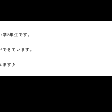
小学2年生です。
ができています。
れます♪