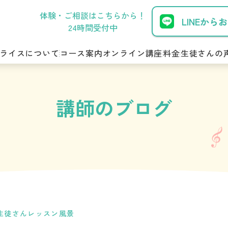
体験・ご相談はこちらから！
LINEから
24時間受付中
ライスについて
コース案内
オンライン講座
料金
生徒さんの
講師のブログ
生徒さんレッスン風景