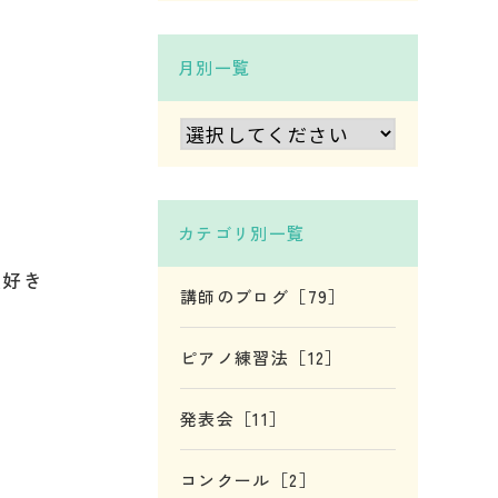
月別一覧
。
カテゴリ別一覧
大好き
講師のブログ［79］
ピアノ練習法［12］
発表会［11］
コンクール［2］