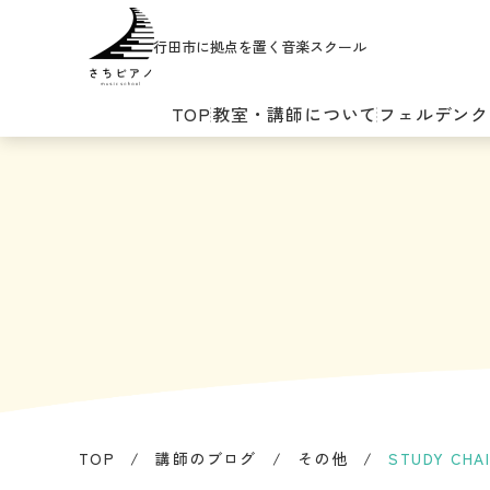
行田市に拠点を置く音楽スクール
TOP
教室・講師について
フェルデンク
TOP
/
講師のブログ
/
その他
/
STUDY C